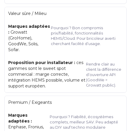
Valeur sûre / Milieu
Marques adaptées
Pourquoi ? Bon compromis
:
Growatt
prix/fiabilité, fonctionnalités
(GroHome),
HEMS/Cloud. Pour bricoleur averti
GoodWe, Solis,
cherchant facilité d’usage.
Sofar.
Proposition pour installateur :
ces
Rendre clair au
gammes sont le sweet spot
client la différence
commercial : marge correcte,
d’ouverture API
intégration HEMS possible, volume et
(GoodWe >
Growatt public).
support européen.
Premium / Exigeants
Marques
Pourquoi ? Fiabilité, écosystèmes
adaptées :
complets, meilleur SAV. Peu adapté
Enphase, Fronius,
au DIY sauf techno modulaire