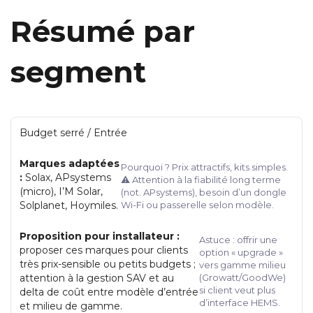
Résumé par
segment
Budget serré / Entrée
Marques adaptées
Pourquoi ? Prix attractifs, kits simples.
:
Solax, APsystems
⚠️ Attention à la fiabilité long terme
(micro), I’M Solar,
(not. APsystems), besoin d’un dongle
Solplanet, Hoymiles.
Wi-Fi ou passerelle selon modèle.
Proposition pour installateur :
Astuce : offrir une
proposer ces marques pour clients
option « upgrade »
très prix-sensible ou petits budgets ;
vers gamme milieu
attention à la gestion SAV et au
(Growatt/GoodWe)
si client veut plus
delta de coût entre modèle d’entrée
d’interface HEMS.
et milieu de gamme.