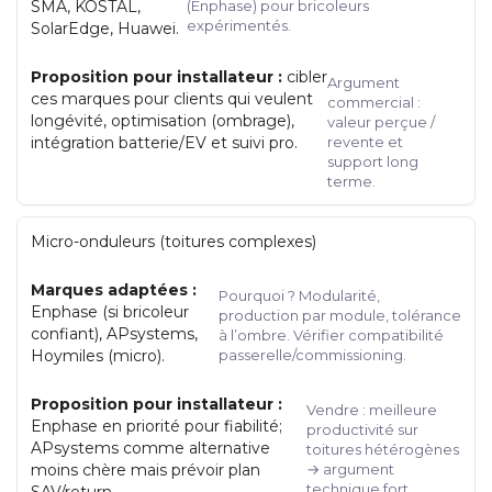
SMA, KOSTAL,
(Enphase) pour bricoleurs
expérimentés.
SolarEdge, Huawei.
Proposition pour installateur :
cibler
Argument
ces marques pour clients qui veulent
commercial :
longévité, optimisation (ombrage),
valeur perçue /
intégration batterie/EV et suivi pro.
revente et
support long
terme.
Micro-onduleurs (toitures complexes)
Marques adaptées :
Pourquoi ? Modularité,
Enphase (si bricoleur
production par module, tolérance
confiant), APsystems,
à l’ombre. Vérifier compatibilité
Hoymiles (micro).
passerelle/commissioning.
Proposition pour installateur :
Vendre : meilleure
Enphase en priorité pour fiabilité;
productivité sur
APsystems comme alternative
toitures hétérogènes
moins chère mais prévoir plan
→ argument
technique fort.
SAV/return.