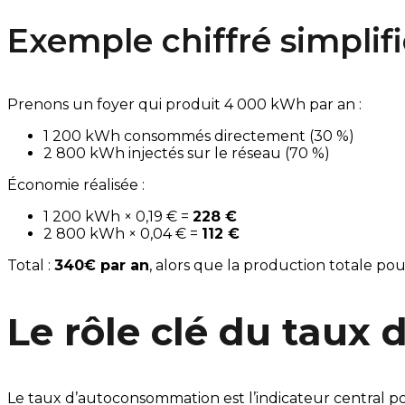
Exemple chiffré simplif
Prenons un foyer qui produit 4 000 kWh par an :
1 200 kWh consommés directement (30 %)
2 800 kWh injectés sur le réseau (70 %)
Économie réalisée :
1 200 kWh × 0,19 € =
228 €
2 800 kWh × 0,04 € =
112 €
Total :
340€ par an
, alors que la production totale pou
Le rôle clé du tau
Le taux d’autoconsommation est l’indicateur central pou