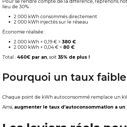
Pour se rendre compte de la différence, reprenons no
lieu de 30% :
2 000 kWh consommés directement
2 000 kWh injectés sur le réseau
Économie réalisée :
2 000 kWh × 0,19 € =
380 €
2 000 kWh × 0,04 € =
80 €
Total :
460€ par an
, soit
35% de plus !
Pourquoi un taux faible
Chaque point de kWh autoconsommé remplace un kWh ache
Ainsi,
augmenter le taux d’autoconsommation a un eff