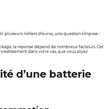
Installer une batterie solaire, c’est souvent la suite logique d’une installation photovoltaïque. Mais avant d’investir plusieurs milliers d’euros, une question s’impose : 
 stockage, la réponse dépend de nombreux facteurs. Cet 
 pour estimer si une batterie est un bon investissement dans votre cas, que vous soyez 
té d’une batterie 