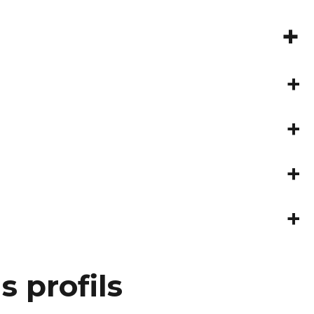
+
+
+
+
+
s profils