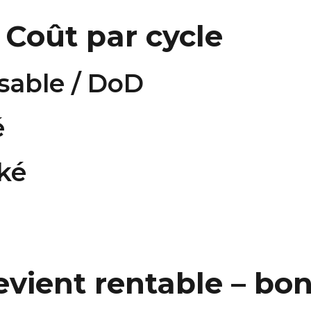
/ Coût par cycle
isable / DoD
é
ké
vient rentable – bon