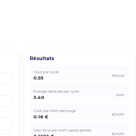
Résultats
Coût par cycle
€/cycle
0.55
Énergie restituée par cycle
kWh
3.40
Coût par kWh déchargé
€/kWh
0.16 €
Gain brut par kWh (après pertes)
€/kWh