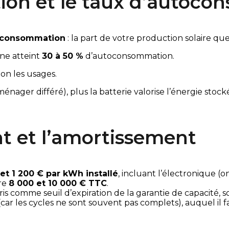
ion et le taux d’autoc
oconsommation
 : la part de votre production solaire 
ne atteint 
30 à 50 %
 d’autoconsommation.
elon les usages.
ager différé), plus la batterie valorise l’énergie stockée
nt et l’amortissement
et 1 200 € par kWh installé
, incluant l’électronique (
re 
8 000 et 10 000 € TTC
.
 comme seuil d’expiration de la garantie de capacité, soi
(car les cycles ne sont souvent pas complets), auquel il 