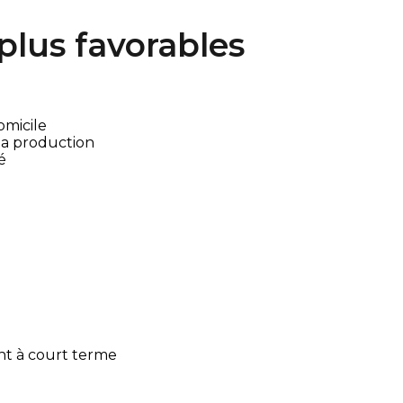
s plus favorables
omicile
la production
é
nt à court terme