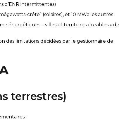
ons d’ENR intermittentes)
 mégawatts-crête” (solaires), et 10 MWc les autres
ème énergétiques – villes et territoires durables » de 
non des limitations décidées par le gestionnaire de 
OA
s terrestres)
mentaires :