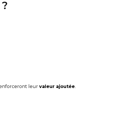
 ?
enforceront leur 
valeur ajoutée
.