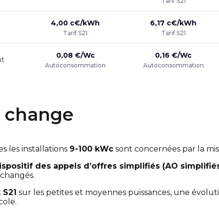
Tarif S21
4,00 c€/kWh
6,17 c€/kWh
Tarif S21
Tarif S21
0,08 €/Wc
0,16 €/Wc
nt
Autoconsommation
Autoconsommation
ui change
es les installations
9-100 kWc
sont concernées par la mise 
ispositif des appels d’offres simplifiés (AO simplifié
inchangés.
 S21
sur les petites et moyennes puissances, une évoluti
cole.