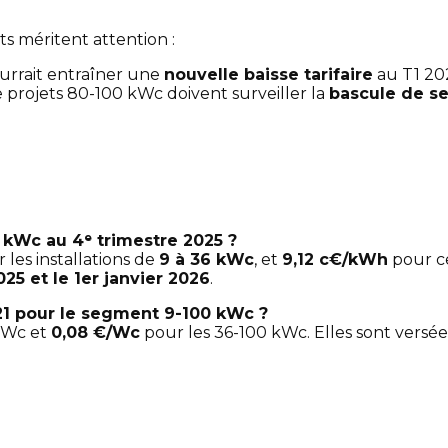
nts méritent attention :
urrait entraîner une
nouvelle baisse tarifaire
au T1 20
e projets 80-100 kWc doivent surveiller la
bascule de se
 kWc au 4ᵉ trimestre 2025 ?
 les installations de
9 à 36 kWc
, et
9,12 c€/kWh
pour c
25 et le 1er janvier 2026
.
21 pour le segment 9-100 kWc ?
kWc et
0,08 €/Wc
pour les 36-100 kWc. Elles sont versée