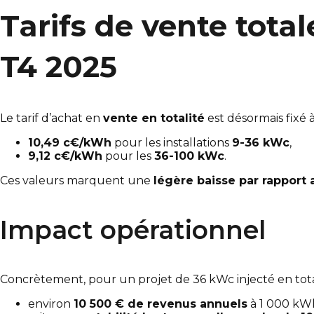
Tarifs de vente tota
T4 2025
Le tarif d’achat en
vente en totalité
est désormais fixé à
10,49 c€/kWh
pour les installations
9-36 kWc
,
9,12 c€/kWh
pour les
36-100 kWc
.
Ces valeurs marquent une
légère baisse par rapport 
Impact opérationnel
Concrètement, pour un projet de 36 kWc injecté en total
environ
10 500 € de revenus annuels
à 1 000 kW