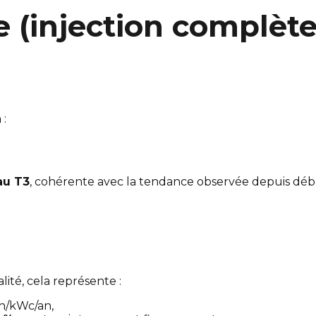
le (injection complè
 :
au T3
, cohérente avec la tendance observée depuis déb
ité, cela représente :
h/kWc/an,