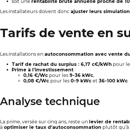
soit une
rentabilité brute annuelle proche de 1
Les installateurs doivent donc
ajuster leurs simulation
Tarifs de vente en s
Les installations en
autoconsommation avec vente du
Tarif de rachat du surplus : 6,17 c€/kWh
pour le
Prime à l’investissement
:
0,16 €/Wc
pour les
9-36 kWc
,
0,08 €/Wc
pour les
0-9 kWc
et
36-100 kWc
.
Analyse technique
La prime, versée sur cinq ans, reste un
levier de rentabi
à
optimiser le taux d’autoconsommation
plutôt qu’à 