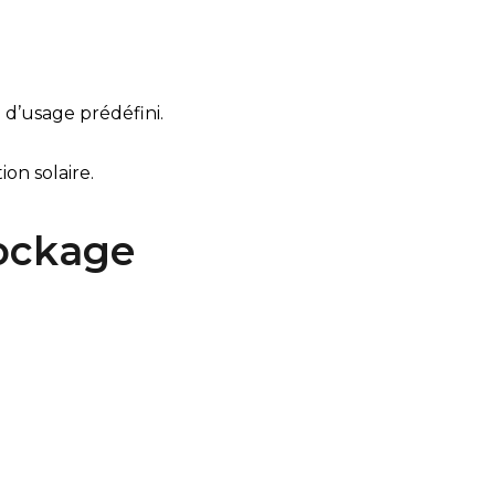
e d’usage prédéfini.
on solaire.
tockage