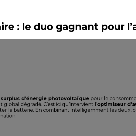
aire : le duo gagnant pour l
 surplus d’énergie photovoltaïque
pour le consommer 
global dégradé. C’est ici qu’intervient l’
optimiseur d’
iter la batterie. En combinant intelligemment les deux, 
mation.