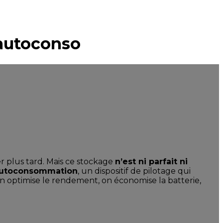
’autoconso
plus tard. Mais ce stockage
n’est ni parfait ni
autoconsommation
, un dispositif de pilotage qui
on optimise le rendement, on économise la batterie,