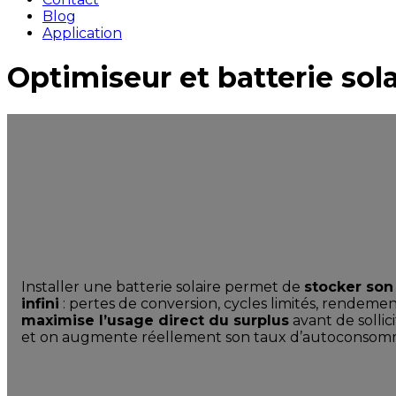
Blog
Application
Optimiseur et batterie sol
Installer une batterie solaire permet de
stocker son
infini
: pertes de conversion, cycles limités, rendement 
maximise l’usage direct du surplus
avant de sollic
et on augmente réellement son taux d’autoconsom