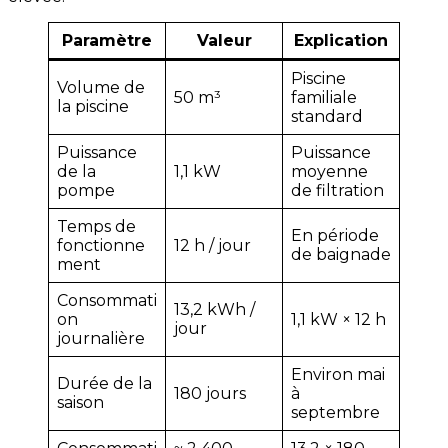
Paramètre
Valeur
Explication
Piscine
Volume de
50 m³
familiale
la piscine
standard
Puissance
Puissance
de la
1,1 kW
moyenne
pompe
de filtration
Temps de
En période
fonctionne
12 h / jour
de baignade
ment
Consommati
13,2 kWh /
on
1,1 kW × 12 h
jour
journalière
Environ mai
Durée de la
180 jours
à
saison
septembre