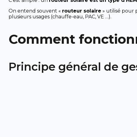
C’est simple : un
routeur solaire est un type d’HE
On entend souvent «
routeur solaire
» utilisé pour
plusieurs usages (chauffe-eau, PAC, VE …).
Comment fonctionne
Principe général de ge