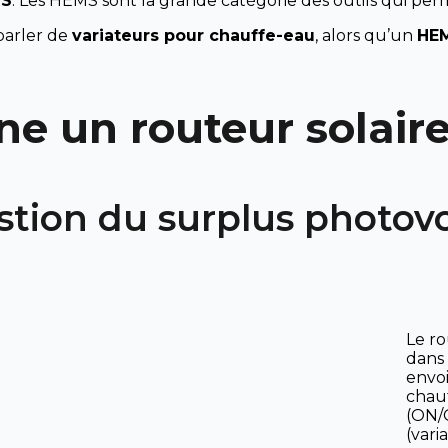
MS
. Les HEMS sont la grande catégorie des outils qui per
 parler de
variateurs pour chauffe-eau
, alors qu’un
HE
 un routeur solaire
stion du surplus photov
Le ro
dans 
envoi
chauf
(ON/
(vari