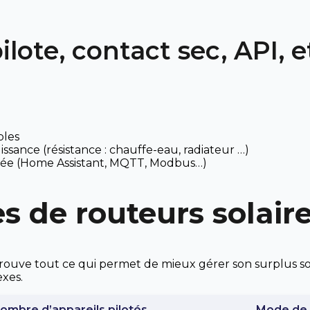
pilote, contact sec, API, e
bles
ssance (résistance : chauffe-eau, radiateur …)
ncée (Home Assistant, MQTT, Modbus…)
s de routeurs solair
trouve tout ce qui permet de mieux gérer son surplus s
exes.
ombre d’appareils pilotés
Mode de 