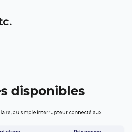
tc.
es disponibles
olaire, du simple interrupteur connecté aux
pilotage
Prix moyen