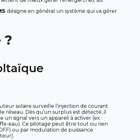
mettent de mieux gérer l’énergie chez soi.
MS
désigne en général un système qui va gérer
 ?
oltaïque
uteur solaire surveille l’injection de courant
le réseau. Dès qu’un surplus est détecté, il
e un signal vers un appareil à activer (ex :
fe-eau). Ce pilotage peut être tout ou rien
OFF) ou par modulation de puissance
ateur).