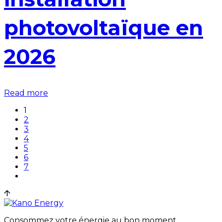
photovoltaïque en
2026
Read more
1
2
3
4
5
6
7
Consommez votre énergie au bon moment,